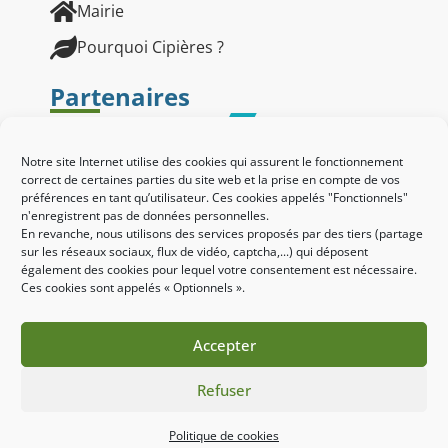
Mairie
Pourquoi Cipières ?
Partenaires
Notre site Internet utilise des cookies qui assurent le fonctionnement
correct de certaines parties du site web et la prise en compte de vos
préférences en tant qu’utilisateur. Ces cookies appelés "Fonctionnels"
n'enregistrent pas de données personnelles.
En revanche, nous utilisons des services proposés par des tiers (partage
sur les réseaux sociaux, flux de vidéo, captcha,...) qui déposent
également des cookies pour lequel votre consentement est nécessaire.
Ces cookies sont appelés « Optionnels ».
Accepter
Refuser
Site réalisé par le SICTIAM
Mentions légales
Politique des cookies
Politique de cookies
Accessibilité : non conforme