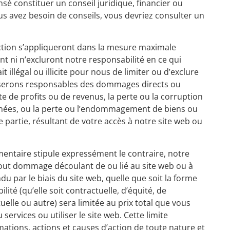
nsé constituer un conseil juridique, financier ou
us avez besoin de conseils, vous devriez consulter un
ection s’appliqueront dans la mesure maximale
ont ni n’excluront notre responsabilité en ce qui
t illégal ou illicite pour nous de limiter ou d’exclure
 serons responsables des dommages directs ou
 de profits ou de revenus, la perte ou la corruption
nnées, ou la perte ou l’endommagement de biens ou
 partie, résultant de votre accès à notre site web ou
entaire stipule expressément le contraire, notre
out dommage découlant de ou lié au site web ou à
u par le biais du site web, quelle que soit la forme
lité (qu’elle soit contractuelle, d’équité, de
uelle ou autre) sera limitée au prix total que vous
ervices ou utiliser le site web. Cette limite
ations, actions et causes d’action de toute nature et