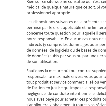
Rien sur ce site web ne constitue ou n’est ce
médical de quelque nature que ce soit. Si vo
professionnel approprié.
Les dispositions suivantes de la présente s
permise par le droit applicable et ne limiter
concerne toute question pour laquelle il serai
notre responsabilité. En aucun cas nous ne
indirects (y compris les dommages pour perte
de données, de logiciels ou de bases de do
de données) subis par vous ou par une tierce
de son utilisation.
Sauf dans la mesure où tout contrat supplém
responsabilité maximale envers vous pour t
tout produit et service commercialisé ou vend
de l’action en justice qui impose la responsabi
négligence, de conduite intentionnelle, délict
nous avez payé pour acheter ces produits ou s
s’appliquera globalement à toutes vos réclam