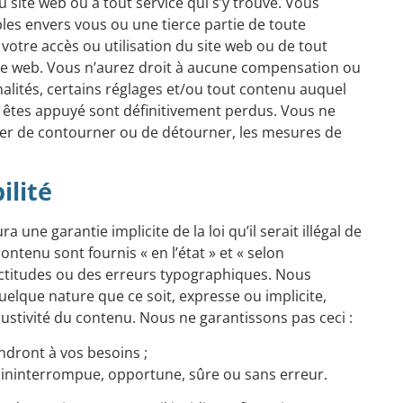
ite web ou à tout service qui s’y trouve. Vous
es envers vous ou une tierce partie de toute
votre accès ou utilisation du site web ou de tout
ite web. Vous n’aurez droit à aucune compensation ou
alités, certains réglages et/ou tout contenu auquel
 êtes appuyé sont définitivement perdus. Vous ne
er de contourner ou de détourner, les mesures de
ilité
a une garantie implicite de la loi qu’il serait illégal de
contenu sont fournis « en l’état » et « selon
xactitudes ou des erreurs typographiques. Nous
elque nature que ce soit, expresse ou implicite,
haustivité du contenu. Nous ne garantissons pas ceci :
ndront à vos besoins ;
 ininterrompue, opportune, sûre ou sans erreur.