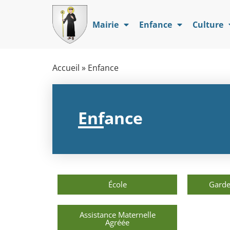
Mairie
Enfance
Culture
Accueil
»
Enfance
Enfance
École
Garde
Assistance Maternelle
Agréée