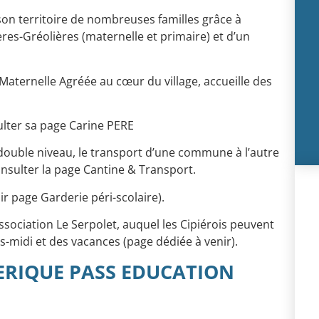
son territoire de nombreuses familles grâce à
res-Gréolières (maternelle et primaire) et d’un
Maternelle Agréée au cœur du village, accueille des
ulter sa page
Carine PER
E
double niveau, le transport d’une commune à l’autre
onsulter la page
Cantine & Transport
.
oir page
Garderie péri-scolaire
).
 association Le Serpolet, auquel les Cipiérois peuvent
ès-midi et des vacances (page dédiée à venir).
ERIQUE PASS EDUCATION