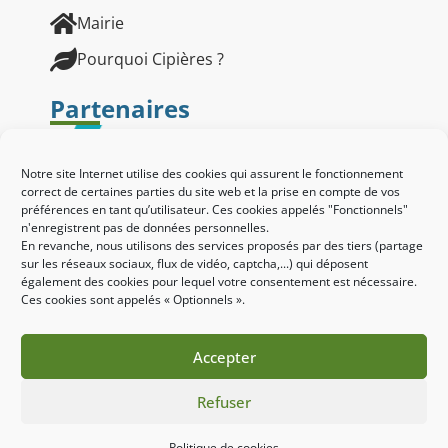
Mairie
Pourquoi Cipières ?
Partenaires
Notre site Internet utilise des cookies qui assurent le fonctionnement
correct de certaines parties du site web et la prise en compte de vos
préférences en tant qu’utilisateur. Ces cookies appelés "Fonctionnels"
n'enregistrent pas de données personnelles.
En revanche, nous utilisons des services proposés par des tiers (partage
sur les réseaux sociaux, flux de vidéo, captcha,...) qui déposent
également des cookies pour lequel votre consentement est nécessaire.
Ces cookies sont appelés « Optionnels ».
Accepter
Refuser
Site réalisé par le SICTIAM
Mentions légales
Politique des cookies
Politique de cookies