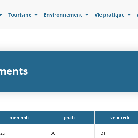
Tourisme
Environnement
Vie pratique
ments
mercredi
jeudi
vendredi
29
30
31