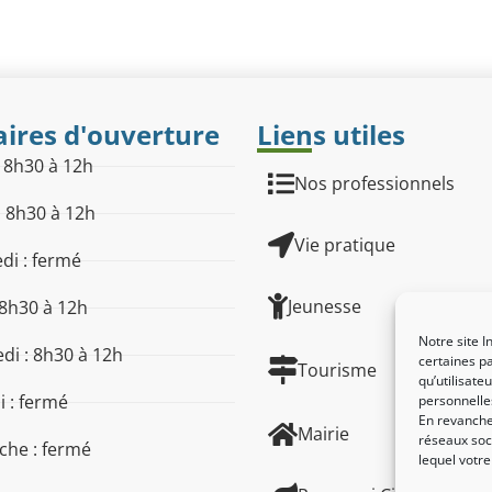
ires d'ouverture
Liens utiles
: 8h30 à 12h
Nos professionnels
: 8h30 à 12h
Vie pratique
di : fermé
Jeunesse
 8h30 à 12h
Notre site I
di : 8h30 à 12h
certaines pa
Tourisme
qu’utilisat
 : fermé
personnelle
En revanche,
Mairie
réseaux soci
he : fermé
lequel votr