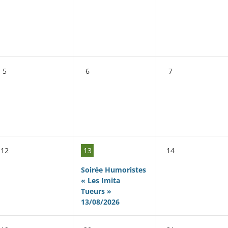
5
6
7
12
13
14
Soirée Humoristes
« Les Imita
Tueurs »
13/08/2026