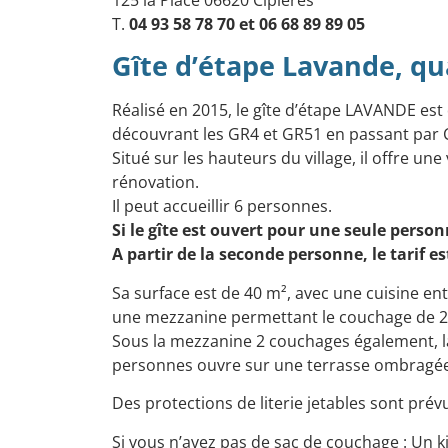
125 la Place 06620 Cipières
T.
04 93 58 78 70
et
06 68 89 89 05
Gîte d’étape Lavande, qu
Réalisé en 2015, le gîte d’étape LAVANDE est
découvrant les GR4 et GR51 en passant par C
Situé sur les hauteurs du village, il offre un
rénovation.
Il peut accueillir 6 personnes.
Si le gîte est ouvert pour une seule personne
A partir de la seconde personne, le tarif 
Sa surface est de 40 m², avec une cuisine en
une mezzanine permettant le couchage de 2
Sous la mezzanine 2 couchages également, la
personnes ouvre sur une terrasse ombragée p
Des protections de literie jetables sont prév
Si vous n’avez pas de sac de couchage​ : Un ki