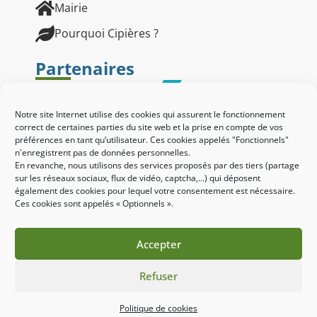
Mairie
Pourquoi Cipières ?
Partenaires
Notre site Internet utilise des cookies qui assurent le fonctionnement
correct de certaines parties du site web et la prise en compte de vos
préférences en tant qu’utilisateur. Ces cookies appelés "Fonctionnels"
n'enregistrent pas de données personnelles.
En revanche, nous utilisons des services proposés par des tiers (partage
sur les réseaux sociaux, flux de vidéo, captcha,...) qui déposent
également des cookies pour lequel votre consentement est nécessaire.
Ces cookies sont appelés « Optionnels ».
Accepter
Refuser
Site réalisé par le SICTIAM
Mentions légales
Politique des cookies
Politique de cookies
Accessibilité : non conforme