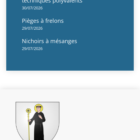
techniques polyvalents
30/07/2026
Pièges à frelons
29/07/2026
Nichoirs à mésanges
29/07/2026