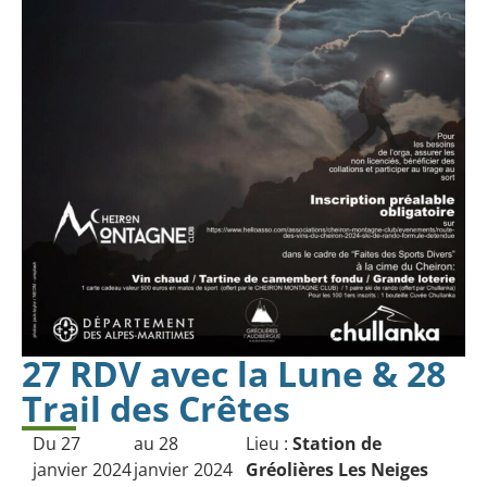
27 RDV avec la Lune & 28
Trail des Crêtes
Du 27
au 28
Lieu :
Station de
janvier 2024
janvier 2024
Gréolières Les Neiges